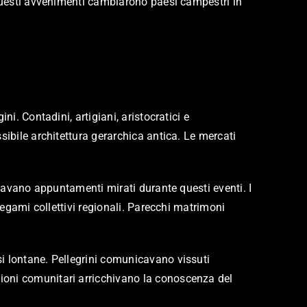
 Questi avvenimenti cambiarono paesi campestri in
i. Contadini, artigiani, aristocratici e
sibile architettura gerarchica antica. Le mercati
zzavano appuntamenti mirati durante questi eventi. I
legami collettivi regionali. Parecchi matrimoni
i lontane. Pellegrini comunicavano vissuti
ioni comunitari arricchivano la conoscenza del