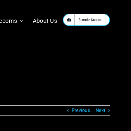
 nelle attività
lecoms
About Us
Remote Support
Previous
Next