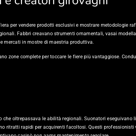
 e creatori girovaghi
iera per vendere prodotti esclusivi e mostrare metodologie raf
gionali. Fabbri creavano strumenti ornamentali, vasai modella
le mercati in mostre di maestria produttiva.
o zone complete per toccare le fiere più vantaggiose. Conducev
rto che oltrepassava le abilità regionali. Suonatori eseguivano 
 ritratti rapidi per acquirenti facoltosi. Questi professionisti
antivano casinò non aams mantenimento regolare.