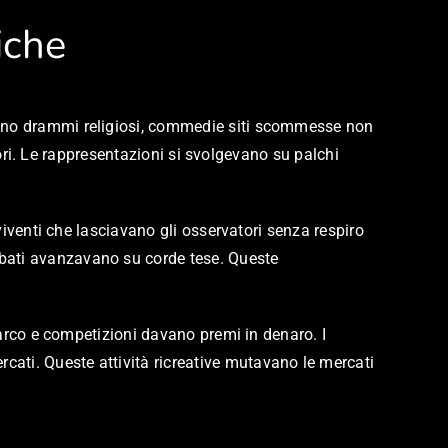
iche
avano drammi religiosi, commedie siti scommesse non
atori. Le rappresentazioni si svolgevano su palchi
 viventi che lasciavano gli osservatori senza respiro
obati avanzavano su corde tese. Queste
l’arco e competizioni davano premi in denaro. I
ati. Queste attività ricreative mutavano le mercati