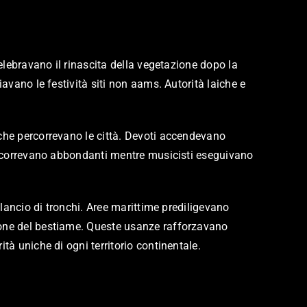
celebravano il rinascita della vegetazione dopo la
avano le festività siti non aams. Autorità laiche e
 che percorrevano le città. Devoti accendevano
ra scorrevano abbondanti mentre musicisti eseguivano
 lancio di tronchi. Aree marittime prediligevano
zione del bestiame. Queste usanze rafforzavano
tà uniche di ogni territorio continentale.