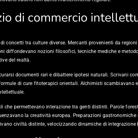
io di commercio intellett
i concetti tra culture diverse. Mercanti provenienti da regio
ioni diffondevano nozioni filosofici, tecniche mediche e metod
ve del realtà.
rarsi documenti rari e dibattere ipotesi naturali. Scrivani com
ormule di cure fitoterapici orientali. Alchimisti scambiavan
tellettuale.
 che permettevano interazione tra genti distinti. Parole forest
nfluenzavano la creatività europea. Preparazioni gastronomich
vano civiltà distinte, velocizzando dinamiche di integrazione b