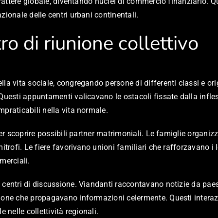
carattere globale, diventando nuclei di commercio finanziario.
zionale delle centri urbani continentali.
o di riunione collettivo
 vita sociale, congregando persone di differenti classi e origin
Questi appuntamenti valicavano le ostacoli fissate dalla infles
praticabili nella vita normale.
per scoprire possibili partner matrimoniali. Le famiglie organi
itrofi. Le fiere favorivano unioni familiari che rafforzavano i 
merciali.
 centri di discussione. Viandanti raccontavano notizie da paes
zione che propagavano informazioni celermente. Questi interaz
 nelle collettività regionali.