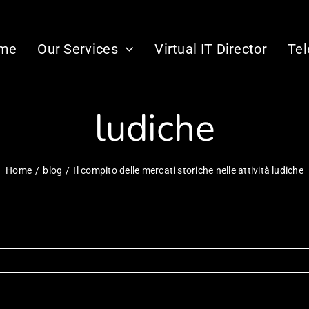
le mercati storiche
me
Our Services
Virtual IT Director
Te
ludiche
Home
blog
Il compito delle mercati storiche nelle attività ludiche