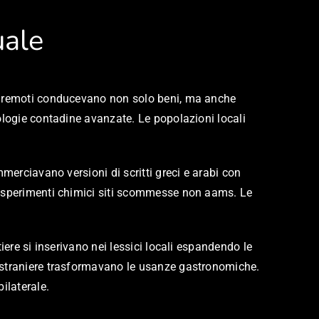
uale
ni remoti conducevano non solo beni, ma anche
ologie contadine avanzate. Le popolazioni locali
merciavano versioni di scritti greci e arabi con
o esperimenti chimici siti scommesse non aams. Le
iere si inserivano nei lessici locali espandendo le
e straniere trasformavano le usanze gastronomiche.
ilaterale.