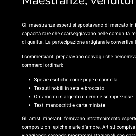
Maestranze, venditori
Gli maestranze esperti si spostavano di mercato in f
capacità rare che scarseggiavano nelle comunità re
di qualità. La partecipazione artigianale convertiva 
I commercianti preparavano convogli che percorrevan
commerci ordinari:
Spezie esotiche come pepe e cannella
Tessuti nobili in seta e broccato
Ornamenti in argento e gemme semipreziose
Testi manoscritti e carte miniate
Gli artisti itineranti fornivano intrattenimento espe
composizioni epiche e arie d’amore. Artisti compivano
viaggiando secondo programmi stagionali che gar