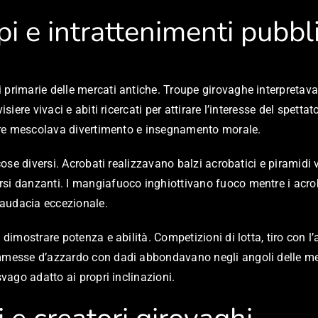
i e intrattenimenti pubbl
i primarie delle mercati antiche. Troupe girovaghe interpret
isiere vivaci e abiti ricercati per attirare l’interesse del spett
olare mescolava divertimento e insegnamento morale.
 cose diversi. Acrobati realizzavano balzi acrobatici e piramidi
rsi danzanti. I mangiafuoco inghiottivano fuoco mentre i acr
 audacia eccezionale.
 dimostrare potenza e abilità. Competizioni di lotta, tiro con 
mmesse d’azzardo con dadi abbondavano negli angoli delle merc
svago adatto ai propri inclinazioni.