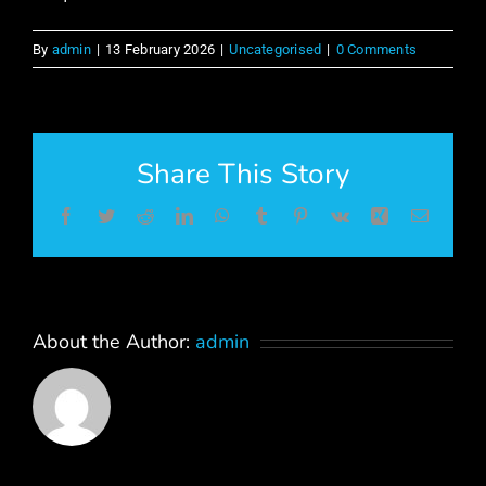
By
admin
|
13 February 2026
|
Uncategorised
|
0 Comments
Share This Story
Facebook
Twitter
Reddit
LinkedIn
WhatsApp
Tumblr
Pinterest
Vk
Xing
Email
About the Author:
admin
Top