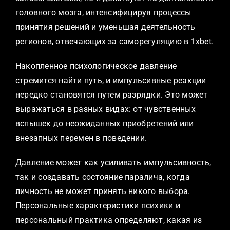
головного мозга, интенсифицируя процессы
принятия решений и уменьшая деятельность
регионов, отвечающих за саморегуляцию в 1xbet.
Накопленное психологическое давление
стремится найти путь, и импульсивные реакции
нередко становятся путем разрядки. Это может
выражаться в разных видах: от чувственных
вспышек до неожиданных приобретений или
внезапных перемен в поведении.
Давление может как усиливать импульсивность,
так и создавать состояние паралича, когда
личность не может принять никого выбора.
Персональные характеристики психики и
персональный практика определяют, какая из