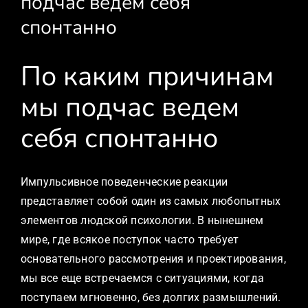
подчас ведем себя
спонтанно
По каким причинам
мы подчас ведем
себя спонтанно
Импульсивное поведенческие реакции
представляет собой один из самых любопытных
элементов людской психологии. В нынешнем
мире, где всякое поступок часто требует
основательного рассмотрения и проектирования,
мы все еще встречаемся с ситуациями, когда
поступаем мгновенно, без долгих размышлений.