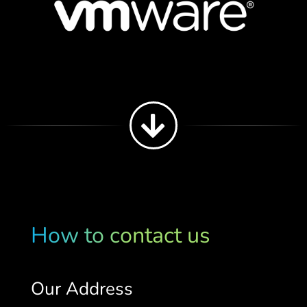
How to contact us
Our Address