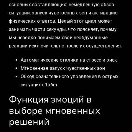
основных составляющих: немедленную обзор
ситуации, запуск чувственных зон и активацию
физических ответов. Целый этот цикл может
занимать части секунды, что поясняет, почему
мы нередко понимаем свои необдуманные
реакции исключительно после их осуществления.
Автоматические отклики на стресс и риск
Мгновенная запуск чувственных зон
Обход сознательного управления в острых
ситуациях 1хбет
Функция эмоций в
выборе мгновенных
решений