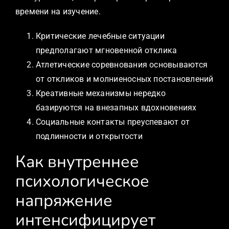
времени на изучение.
Критические лечебные ситуации
предполагают мгновенной отклика
Атлетические соревнования основываются
от откликов и молниеносных постановлений
Креативные механизмы нередко
базируются на внезапных вдохновениях
Социальные контакты преуспевают от
подлинности и открытости
Как внутреннее
психологическое
напряжение
интенсифицирует