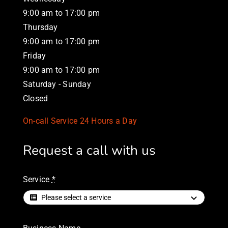
9:00 am to 17:00 pm
Thursday
9:00 am to 17:00 pm
Friday
9:00 am to 17:00 pm
Saturday - Sunday
Closed
On-call Service 24 Hours a Day
Request a call with us
Service
*