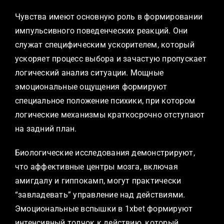
Чувства имеют основную роль в формировании
импульсивного поведенческих реакций. Они
служат специфическим ускорителем, который
ускоряет процесс выбора и зачастую пропускает
логический анализ ситуации. Мощные
эмоциональные ощущения формируют
специальное положение психики, при котором
логические механизмы краткосрочно отступают
на задний план.
Биологические исследования демонстрируют,
что аффективные центры мозга, включая
амигдалу и гиппокамп, могут практически
“завладевать” управление над действиями.
Эмоциональные вспышки в 1xbet формируют
интенсивный толчок к действию, который