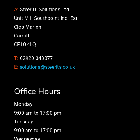
A:
Steer IT Solutions Ltd
Unit M1, Southpoint Ind. Est
Clos Marion
Cardiff
CF10 4LQ
T:
02920 348877
E:
solutions@steerits.co.uk
Office Hours
Monday
9:00 am to 17:00 pm
Tuesday
9:00 am to 17:00 pm
Wednesday